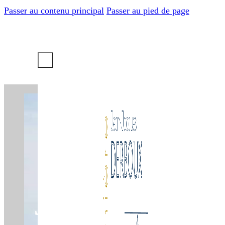
Passer au contenu principal
Passer au pied de page
PaysagIs
JARDINS Médit