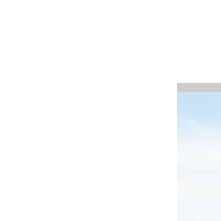
te
erraNéeNS