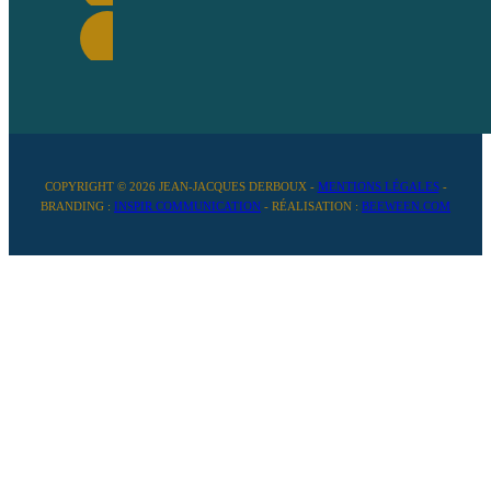
COPYRIGHT © 2026 JEAN-JACQUES DERBOUX -
MENTIONS LÉGALES
-
BRANDING :
INSPIR COMMUNICATION
- RÉALISATION :
BEEWEEN.COM