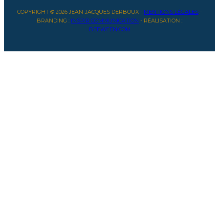
COPYRIGHT © 2026 JEAN-JACQUES DERBOUX -
MENTIONS LÉGALES
-
BRANDING :
INSPIR COMMUNICATION
- RÉALISATION :
BEEWEEN.COM